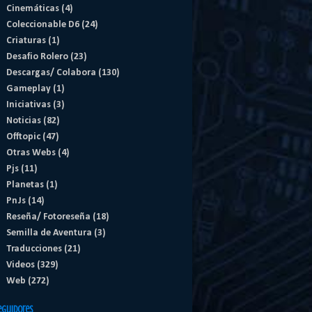
Cinemáticas
(4)
Coleccionable D6
(24)
Criaturas
(1)
Desafio Rolero
(23)
Descargas/ Colabora
(130)
Gameplay
(1)
Iniciativas
(3)
Noticias
(82)
Offtopic
(47)
Otras Webs
(4)
Pjs
(11)
Planetas
(1)
PnJs
(14)
Reseña/ Fotoreseña
(18)
Semilla de Aventura
(3)
Traducciones
(21)
Videos
(329)
Web
(272)
eguidores