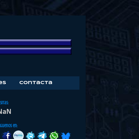
es
Contacta
isitas:
NaN
iguenos en: