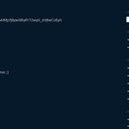
-
=PLvUMjsfj8ywGByiFr72wyU_eVjtwCoEyA
-
-
mas ;)
-