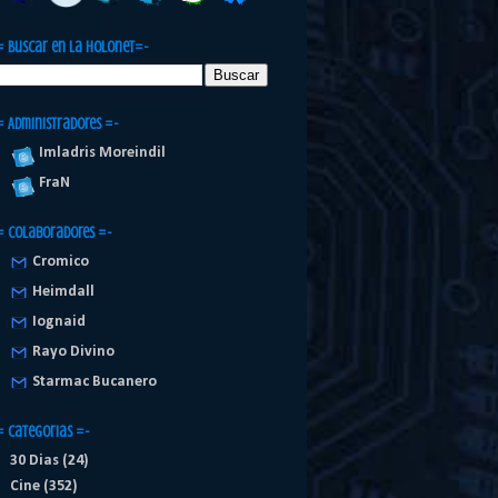
= Buscar en la Holonet=-
= Administradores =-
Imladris Moreindil
FraN
= Colaboradores =-
Cromico
Heimdall
Iognaid
Rayo Divino
Starmac Bucanero
= Categorias =-
30 Dias
(24)
Cine
(352)