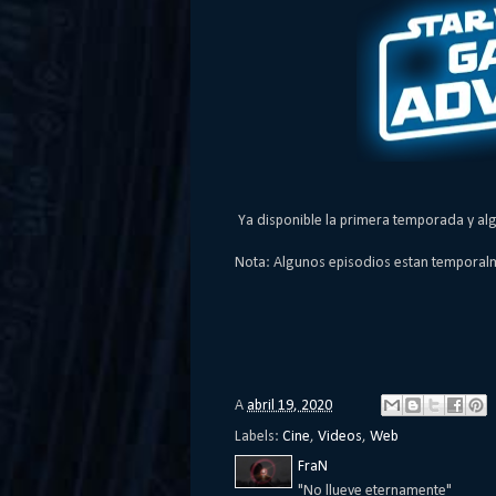
Ya disponible la primera temporada y al
Nota: Algunos episodios estan temporal
A
abril 19, 2020
Labels:
Cine
,
Videos
,
Web
FraN
"No llueve eternamente"