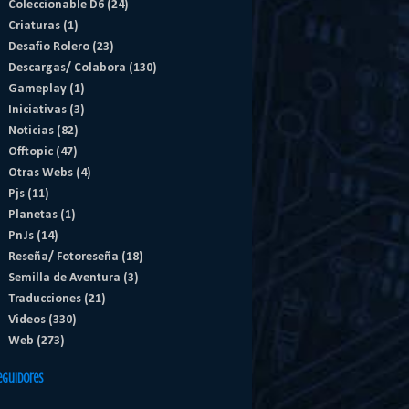
Coleccionable D6
(24)
Criaturas
(1)
Desafio Rolero
(23)
Descargas/ Colabora
(130)
Gameplay
(1)
Iniciativas
(3)
Noticias
(82)
Offtopic
(47)
Otras Webs
(4)
Pjs
(11)
Planetas
(1)
PnJs
(14)
Reseña/ Fotoreseña
(18)
Semilla de Aventura
(3)
Traducciones
(21)
Videos
(330)
Web
(273)
eguidores