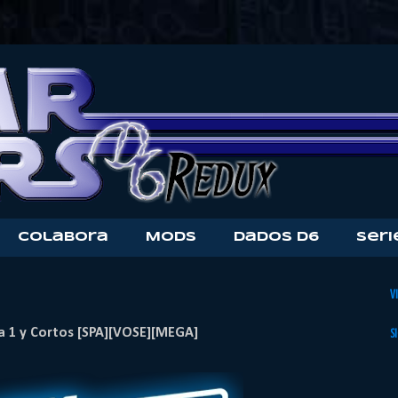
Colabora
Mods
Dados D6
Seri
V
 1 y Cortos [SPA][VOSE][MEGA]
S