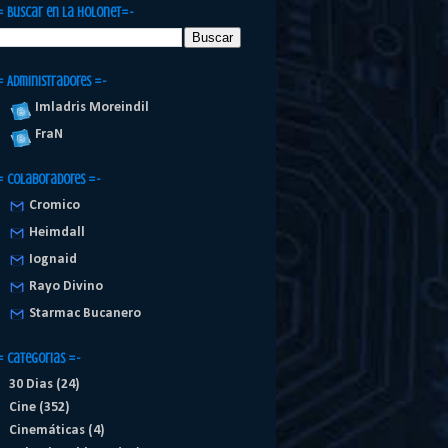
= Buscar en la Holonet=-
= Administradores =-
Imladris Moreindil
FraN
= Colaboradores =-
Cromico
Heimdall
Iognaid
Rayo Divino
Starmac Bucanero
= Categorias =-
30 Dias
(24)
Cine
(352)
Cinemáticas
(4)