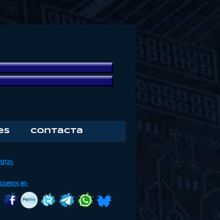
es
Contacta
isitas:
iguenos en: