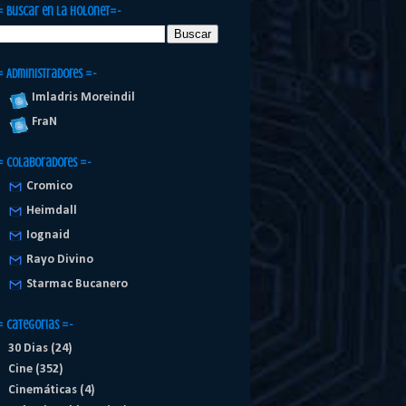
= Buscar en la Holonet=-
= Administradores =-
Imladris Moreindil
FraN
= Colaboradores =-
Cromico
Heimdall
Iognaid
Rayo Divino
Starmac Bucanero
= Categorias =-
30 Dias
(24)
Cine
(352)
Cinemáticas
(4)