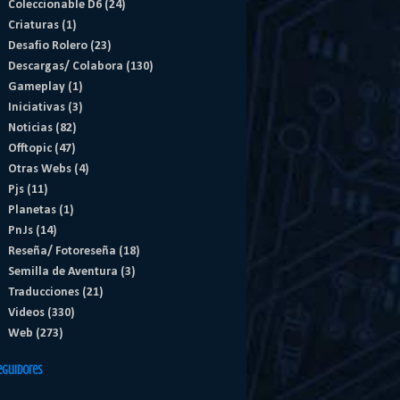
Coleccionable D6
(24)
Criaturas
(1)
Desafio Rolero
(23)
Descargas/ Colabora
(130)
Gameplay
(1)
Iniciativas
(3)
Noticias
(82)
Offtopic
(47)
Otras Webs
(4)
Pjs
(11)
Planetas
(1)
PnJs
(14)
Reseña/ Fotoreseña
(18)
Semilla de Aventura
(3)
Traducciones
(21)
Videos
(330)
Web
(273)
eguidores