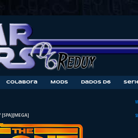
Colabora
Mods
Dados D6
Seri
V
 [SPA][MEGA]
S