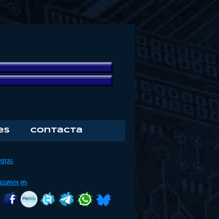
es
Contacta
isitas:
iguenos en: