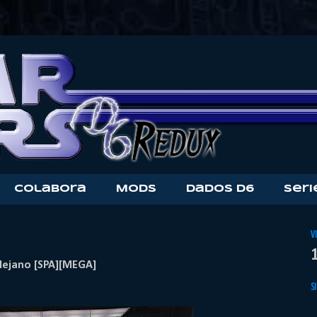
Colabora
Mods
Dados D6
Seri
V
lejano [SPA][MEGA]
S