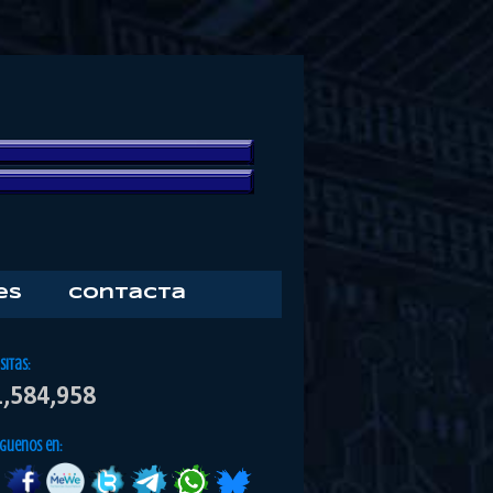
es
Contacta
isitas:
1,584,958
iguenos en: