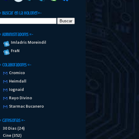
= Buscar en la Holonet=-
= Administradores =-
Imladris Moreindil
FraN
= Colaboradores =-
Cromico
Heimdall
Iognaid
Rayo Divino
Starmac Bucanero
= Categorias =-
30 Dias
(24)
Cine
(352)