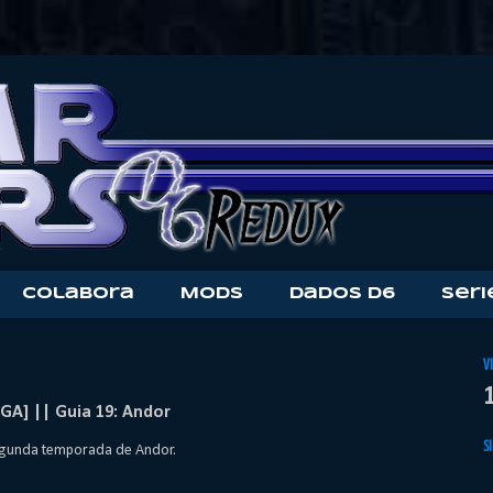
Colabora
Mods
Dados D6
Seri
V
GA] || Guia 19: Andor
S
segunda temporada de Andor.