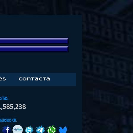
es
Contacta
isitas:
1,585,238
iguenos en: