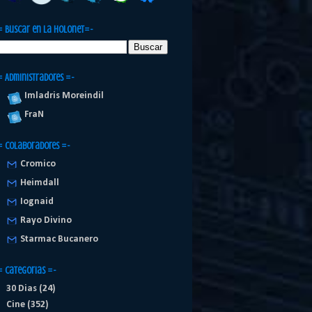
= Buscar en la Holonet=-
= Administradores =-
Imladris Moreindil
FraN
= Colaboradores =-
Cromico
Heimdall
Iognaid
Rayo Divino
Starmac Bucanero
= Categorias =-
30 Dias
(24)
Cine
(352)