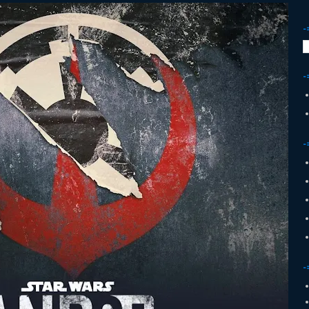
-
-
-
-